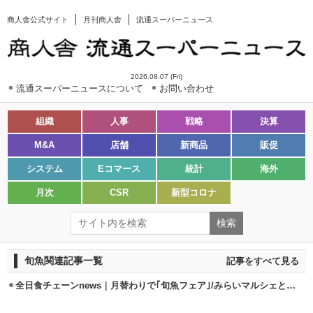
商人舎公式サイト
月刊商人舎
流通スーパーニュース
2026.08.07 (Fri)
流通スーパーニュースについて
お問い合わせ
組織
人事
戦略
決算
M&A
店舗
新商品
販促
システム
Eコマース
統計
海外
月次
CSR
新型コロナ
旬魚関連記事一覧
記事をすべて見る
全日食チェーンnews｜月替わりで｢旬魚フェア｣/みらいマルシェとコラボ