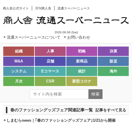
商人舎公式サイト
月刊商人舎
流通スーパーニュース
2026.08.08 (Sat)
流通スーパーニュースについて
お問い合わせ
組織
人事
戦略
決算
M&A
店舗
新商品
販促
システム
Eコマース
統計
海外
月次
CSR
新型コロナ
春のファッショングッズフェア関連記事一覧
記事をすべて見る
しまむらnews｜｢春のファッショングッズフェア｣1/21から開催