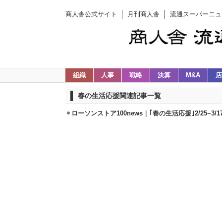
商人舎公式サイト
月刊商人舎
流通スーパーニュ
組織
人事
戦略
決算
M&A
店
春の生活応援関連記事一覧
ローソンストア100news｜｢春の生活応援｣2/25~3/1