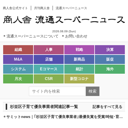
商人舎公式サイト
月刊商人舎
流通スーパーニュース
2026.08.09 (Sun)
流通スーパーニュースについて
お問い合わせ
組織
人事
戦略
決算
M&A
店舗
新商品
販促
システム
Eコマース
統計
海外
月次
CSR
新型コロナ
杉並区子育て優良事業者関連記事一覧
記事をすべて見る
サミットnews｜｢杉並区子育て優良事業者｣最優良賞を受賞/時短･育休が評価