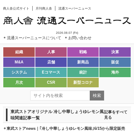
商人舎公式サイト
月刊商人舎
流通スーパーニュース
2026.08.07 (Fri)
流通スーパーニュースについて
お問い合わせ
組織
人事
戦略
決算
M&A
店舗
新商品
販促
システム
Eコマース
統計
海外
月次
CSR
新型コロナ
東武ストアオリジナル 冷し中華しょうゆレモン風
記事をすべて
味関連記事一覧
見る
東武ストアnews｜｢冷し中華しょうゆレモン風味｣6/15から限定販売