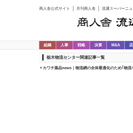
商人舎公式サイト
月刊商人舎
流通スーパーニュ
組織
人事
戦略
決算
M&A
店
栃木物流センター関連記事一覧
カワチ薬品news｜物流網の全体最適化のため｢物流