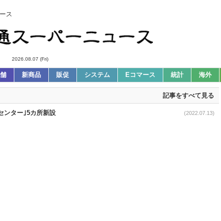
ース
2026.08.07 (Fri)
舗
新商品
販促
システム
Eコマース
統計
海外
記事をすべて見る
センター｣5カ所新設
(2022.07.13)