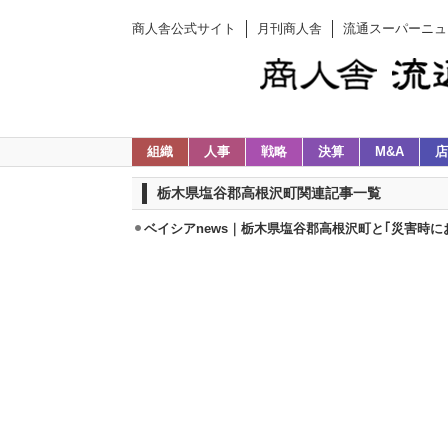
商人舎公式サイト
月刊商人舎
流通スーパーニュ
組織
人事
戦略
決算
M&A
店
栃木県塩谷郡高根沢町関連記事一覧
ベイシアnews｜栃木県塩谷郡高根沢町と｢災害時に