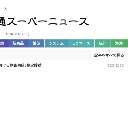
ース
2026.08.06 (Thu)
舗
新商品
販促
システム
Eコマース
統計
海外
記事をすべて見る
おける物資供給｣協定締結
(2025.12.18)