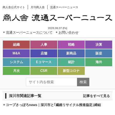
商人舎公式サイト
月刊商人舎
流通スーパーニュース
2026.08.07 (Fri)
流通スーパーニュースについて
お問い合わせ
組織
人事
戦略
決算
M&A
店舗
新商品
販促
システム
Eコマース
統計
海外
月次
CSR
新型コロナ
深川市関連記事一覧
記事をすべて見る
コープさっぽろnews｜深川市と｢繊維リサイクル推進協定｣締結