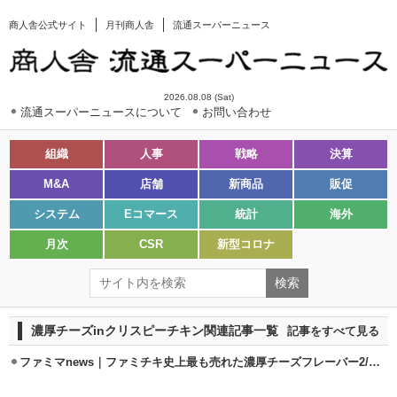
商人舎公式サイト
月刊商人舎
流通スーパーニュース
2026.08.08 (Sat)
流通スーパーニュースについて
お問い合わせ
組織
人事
戦略
決算
M&A
店舗
新商品
販促
システム
Eコマース
統計
海外
月次
CSR
新型コロナ
濃厚チーズinクリスピーチキン関連記事一覧
記事をすべて見る
ファミマnews｜ファミチキ史上最も売れた濃厚チーズフレーバー2/10復活