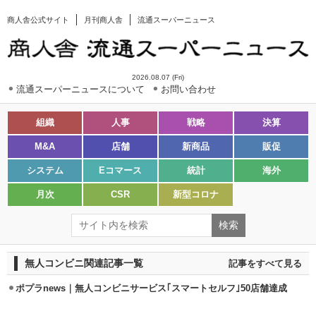
商人舎公式サイト
月刊商人舎
流通スーパーニュース
2026.08.07 (Fri)
流通スーパーニュースについて
お問い合わせ
組織
人事
戦略
決算
M&A
店舗
新商品
販促
システム
Eコマース
統計
海外
月次
CSR
新型コロナ
無人コンビニ関連記事一覧
記事をすべて見る
ポプラnews｜無人コンビニサービス｢スマートセルフ｣50店舗達成