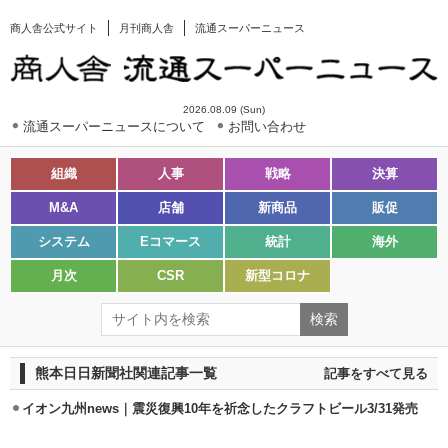
商人舎公式サイト
月刊商人舎
流通スーパーニュース
2026.08.09 (Sun)
流通スーパーニュースについて
お問い合わせ
組織
人事
戦略
決算
M&A
店舗
新商品
販促
システム
Eコマース
統計
海外
月次
CSR
新型コロナ
熊本日日新聞社関連記事一覧
記事をすべて見る
イオン九州news｜震災復興10年を祈念したクラフトビール3/31発売