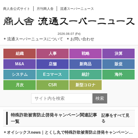
商人舎公式サイト
月刊商人舎
流通スーパーニュース
2026.08.07 (Fri)
流通スーパーニュースについて
お問い合わせ
組織
人事
戦略
決算
M&A
店舗
新商品
販促
システム
Eコマース
統計
海外
月次
CSR
新型コロナ
特殊詐欺被害防止啓発キャンペーン関連記事
記事をすべて見
一覧
る
オイシックスnews｜とくし丸で特殊詐欺被害防止啓発キャンペーンを実施