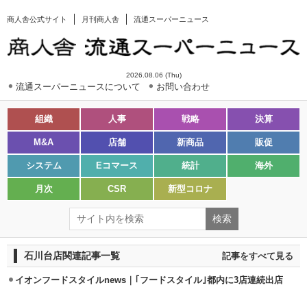
商人舎公式サイト
月刊商人舎
流通スーパーニュース
2026.08.06 (Thu)
流通スーパーニュースについて
お問い合わせ
組織
人事
戦略
決算
M&A
店舗
新商品
販促
システム
Eコマース
統計
海外
月次
CSR
新型コロナ
石川台店関連記事一覧
記事をすべて見る
イオンフードスタイルnews｜｢フードスタイル｣都内に3店連続出店