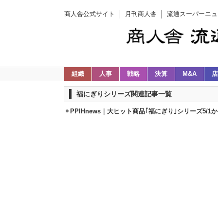
商人舎公式サイト
月刊商人舎
流通スーパーニュ
組織
人事
戦略
決算
M&A
店
福にぎりシリーズ関連記事一覧
PPIHnews｜大ヒット商品｢福にぎり｣シリーズ5/