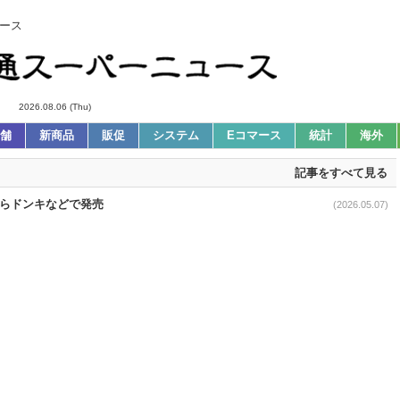
ース
2026.08.06 (Thu)
舗
新商品
販促
システム
Eコマース
統計
海外
記事をすべて見る
1からドンキなどで発売
(2026.05.07)