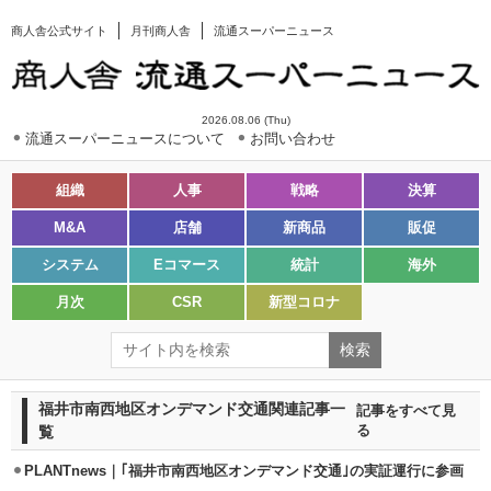
商人舎公式サイト
月刊商人舎
流通スーパーニュース
2026.08.06 (Thu)
流通スーパーニュースについて
お問い合わせ
組織
人事
戦略
決算
M&A
店舗
新商品
販促
システム
Eコマース
統計
海外
月次
CSR
新型コロナ
福井市南西地区オンデマンド交通関連記事一
記事をすべて見
覧
る
PLANTnews｜｢福井市南西地区オンデマンド交通｣の実証運行に参画