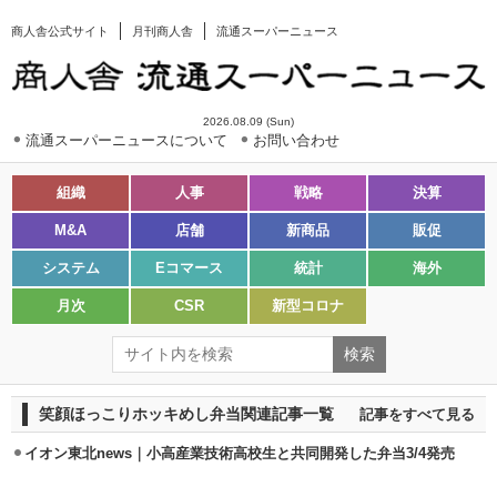
商人舎公式サイト
月刊商人舎
流通スーパーニュース
2026.08.09 (Sun)
流通スーパーニュースについて
お問い合わせ
組織
人事
戦略
決算
M&A
店舗
新商品
販促
システム
Eコマース
統計
海外
月次
CSR
新型コロナ
笑顔ほっこりホッキめし弁当関連記事一覧
記事をすべて見る
イオン東北news｜小高産業技術高校生と共同開発した弁当3/4発売