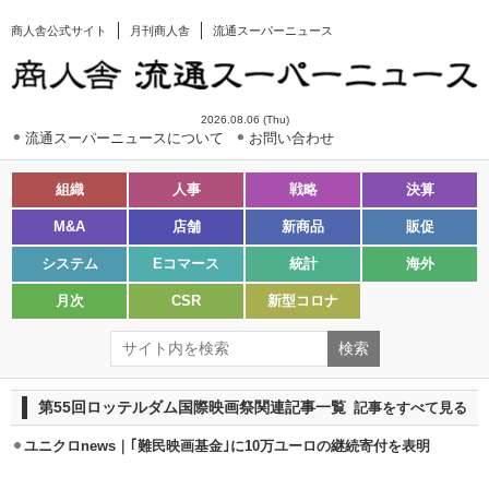
商人舎公式サイト
月刊商人舎
流通スーパーニュース
2026.08.06 (Thu)
流通スーパーニュースについて
お問い合わせ
組織
人事
戦略
決算
M&A
店舗
新商品
販促
システム
Eコマース
統計
海外
月次
CSR
新型コロナ
第55回ロッテルダム国際映画祭関連記事一覧
記事をすべて見る
ユニクロnews｜｢難民映画基金｣に10万ユーロの継続寄付を表明