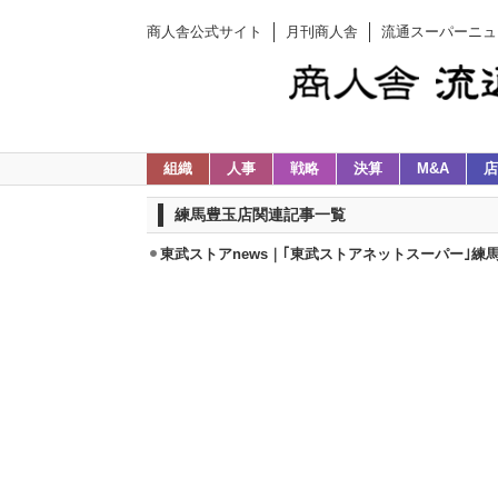
商人舎公式サイト
月刊商人舎
流通スーパーニュ
組織
人事
戦略
決算
M&A
店
練馬豊玉店関連記事一覧
東武ストアnews｜｢東武ストアネットスーパー｣練