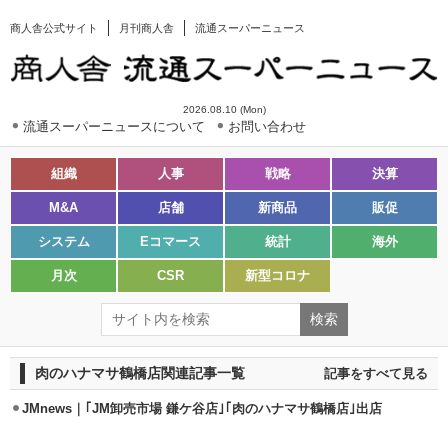
商人舎公式サイト
月刊商人舎
流通スーパーニュース
2026.08.10 (Mon)
流通スーパーニュースについて
お問い合わせ
組織
人事
戦略
決算
M&A
店舗
新商品
販促
システム
Eコマース
統計
海外
月次
CSR
新型コロナ
肉のハナマサ鶴橋店関連記事一覧
記事をすべて見る
JMnews｜｢JM卸売市場 鎌ケ谷店｣｢肉のハナマサ鶴橋店｣出店