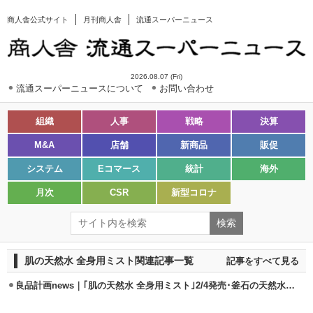
商人舎公式サイト
月刊商人舎
流通スーパーニュース
2026.08.07 (Fri)
流通スーパーニュースについて
お問い合わせ
組織
人事
戦略
決算
M&A
店舗
新商品
販促
システム
Eコマース
統計
海外
月次
CSR
新型コロナ
肌の天然水 全身用ミスト関連記事一覧
記事をすべて見る
良品計画news｜｢肌の天然水 全身用ミスト｣2/4発売･釜石の天然水使用