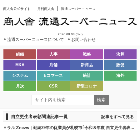
商人舎公式サイト
月刊商人舎
流通スーパーニュース
2026.08.08 (Sat)
流通スーパーニュースについて
お問い合わせ
組織
人事
戦略
決算
M&A
店舗
新商品
販促
システム
Eコマース
統計
海外
月次
CSR
新型コロナ
自立更生者表彰関連記事一覧
記事をすべて見る
ラルズnews｜勤続29年の従業員が札幌市｢令和８年度 自立更生者表彰」