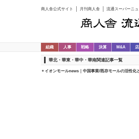
商人舎公式サイト
月刊商人舎
流通スーパーニュ
組織
人事
戦略
決算
M&A
店
華北・華東・華中・華南関連記事一覧
イオンモールnews｜中国事業/既存モールの活性