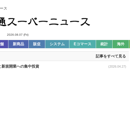
ース
2026.08.07 (Fri)
舗
新商品
販促
システム
Eコマース
統計
海外
記事をすべて見る
化と新規開業への集中投資
(2026.04.27)