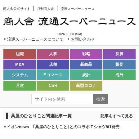
商人舎公式サイト
月刊商人舎
流通スーパーニュース
2026.08.08 (Sat)
流通スーパーニュースについて
お問い合わせ
組織
人事
戦略
決算
M&A
店舗
新商品
販促
システム
Eコマース
統計
海外
月次
CSR
新型コロナ
薬屋のひとりごと関連記事一覧
記事をすべて見る
イオンnews｜｢薬屋のひとりごと｣とのコラボＴシャツ5/1発売