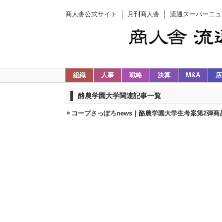
商人舎公式サイト
月刊商人舎
流通スーパーニュ
組織
人事
戦略
決算
M&A
店
酪農学園大学関連記事一覧
コープさっぽろnews｜酪農学園大学生考案第2弾商品