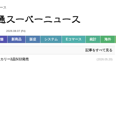
ース
2026.08.07 (Fri)
舗
新商品
販促
システム
Eコマース
統計
海外
記事をすべて見る
リー2品5/22発売
(2026.05.20)