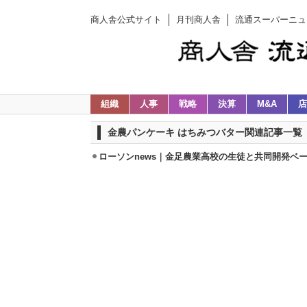
商人舎公式サイト
月刊商人舎
流通スーパーニュ
組織
人事
戦略
決算
M&A
店
金農パンケーキ はちみつバター関連記事一覧
ローソンnews｜金足農業高校の生徒と共同開発ベーカ