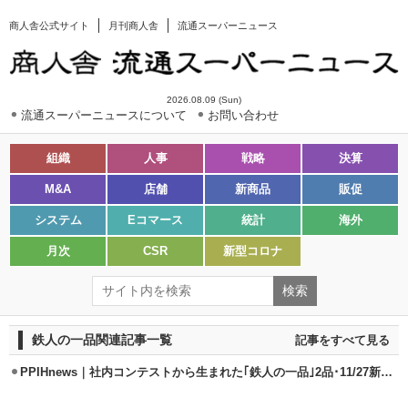
商人舎公式サイト
月刊商人舎
流通スーパーニュース
2026.08.09 (Sun)
流通スーパーニュースについて
お問い合わせ
組織
人事
戦略
決算
M&A
店舗
新商品
販促
システム
Eコマース
統計
海外
月次
CSR
新型コロナ
鉄人の一品関連記事一覧
記事をすべて見る
PPIHnews｜社内コンテストから生まれた｢鉄人の一品｣2品･11/27新発売