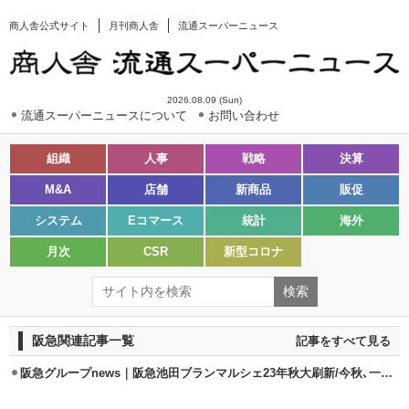
商人舎公式サイト
月刊商人舎
流通スーパーニュース
2026.08.09 (Sun)
流通スーパーニュースについて
お問い合わせ
組織
人事
戦略
決算
M&A
店舗
新商品
販促
システム
Eコマース
統計
海外
月次
CSR
新型コロナ
阪急関連記事一覧
記事をすべて見る
阪急グループnews｜阪急池田ブランマルシェ23年秋大刷新/今秋､一部開業