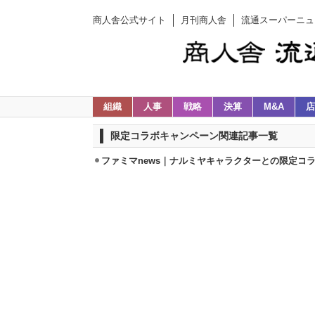
商人舎公式サイト
月刊商人舎
流通スーパーニュ
組織
人事
戦略
決算
M&A
店
限定コラボキャンペーン関連記事一覧
ファミマnews｜ナルミヤキャラクターとの限定コラボ