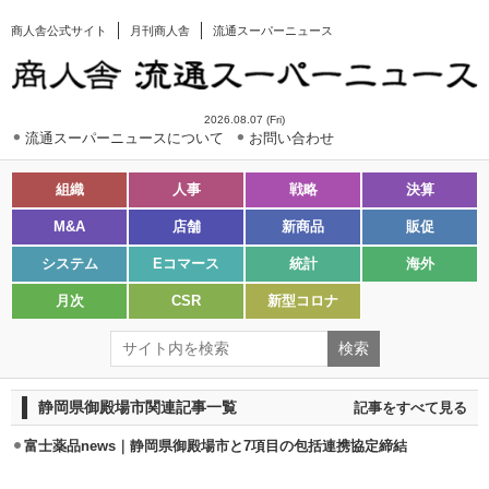
商人舎公式サイト
月刊商人舎
流通スーパーニュース
2026.08.07 (Fri)
流通スーパーニュースについて
お問い合わせ
組織
人事
戦略
決算
M&A
店舗
新商品
販促
システム
Eコマース
統計
海外
月次
CSR
新型コロナ
静岡県御殿場市関連記事一覧
記事をすべて見る
富士薬品news｜静岡県御殿場市と7項目の包括連携協定締結