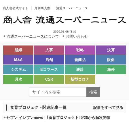
商人舎公式サイト
月刊商人舎
流通スーパーニュース
2026.08.08 (Sat)
流通スーパーニュースについて
お問い合わせ
組織
人事
戦略
決算
M&A
店舗
新商品
販促
システム
Eコマース
統計
海外
月次
CSR
新型コロナ
食育プロジェクト関連記事一覧
記事をすべて見る
セブン‐イレブンnews｜｢食育プロジェクト｣5/26から順次開催