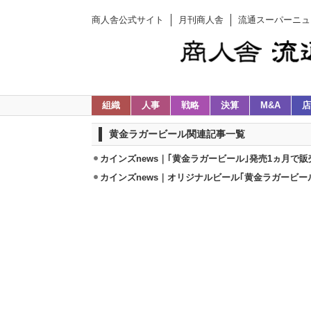
商人舎公式サイト
月刊商人舎
流通スーパーニュ
組織
人事
戦略
決算
M&A
店
黄金ラガービール関連記事一覧
カインズnews｜｢黄金ラガービール｣発売1ヵ月で販
カインズnews｜オリジナルビール｢黄金ラガービー