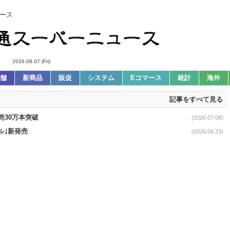
ース
2026.08.07 (Fri)
舗
新商品
販促
システム
Eコマース
統計
海外
記事をすべて見る
売30万本突破
(2026.07.08)
ル｣新発売
(2026.04.23)