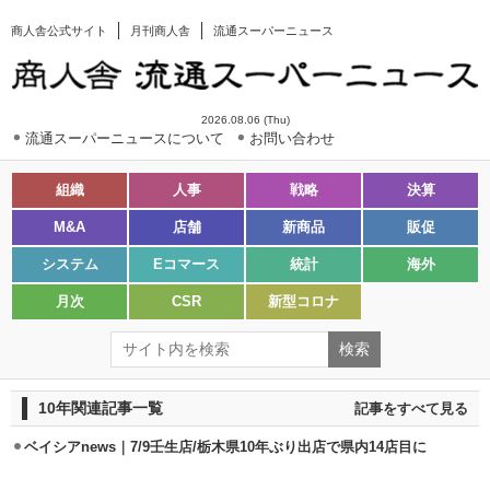
商人舎公式サイト
月刊商人舎
流通スーパーニュース
2026.08.06 (Thu)
流通スーパーニュースについて
お問い合わせ
組織
人事
戦略
決算
M&A
店舗
新商品
販促
システム
Eコマース
統計
海外
月次
CSR
新型コロナ
10年関連記事一覧
記事をすべて見る
ベイシアnews｜7/9壬生店/栃木県10年ぶり出店で県内14店目に