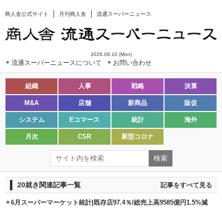
商人舎公式サイト
月刊商人舎
流通スーパーニュース
2026.08.10 (Mon)
流通スーパーニュースについて
お問い合わせ
組織
人事
戦略
決算
M&A
店舗
新商品
販促
システム
Eコマース
統計
海外
月次
CSR
新型コロナ
20就き関連記事一覧
記事をすべて見る
6月スーパーマーケット統計|既存店97.4％/総売上高9585億円1.5%減