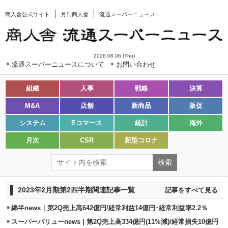
商人舎公式サイト
月刊商人舎
流通スーパーニュース
2026.08.06 (Thu)
流通スーパーニュースについて
お問い合わせ
組織
人事
戦略
決算
M&A
店舗
新商品
販促
システム
Eコマース
統計
海外
月次
CSR
新型コロナ
2023年2月期第2四半期関連記事一覧
記事をすべて見る
綿半news｜第2Q売上高642億円/経常利益14億円･経常利益率2.2％
スーパーバリューnews | 第2Q売上高334億円(11%減)/経常損失10億円