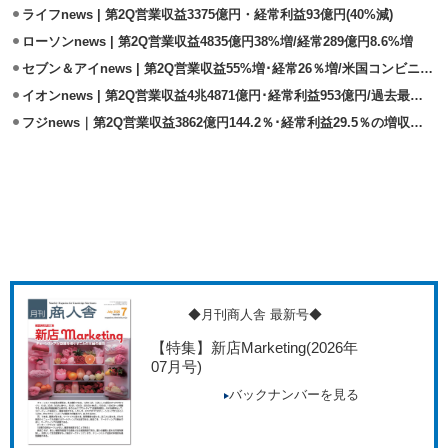
ライフnews | 第2Q営業収益3375億円・経常利益93億円(40%減)
ローソンnews | 第2Q営業収益4835億円38%増/経常289億円8.6%増
セブン＆アイnews | 第2Q営業収益55%増･経常26％増/米国コンビニの貢献大
イオンnews | 第2Q営業収益4兆4871億円･経常利益953億円/過去最高益
フジnews｜第2Q営業収益3862億円144.2％･経常利益29.5％の増収増益
◆月刊商人舎 最新号◆
【特集】新店Marketing
(2026年
07月号)
バックナンバーを見る