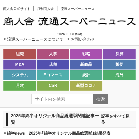
商人舎公式サイト
月刊商人舎
流通スーパーニュース
2026.08.08 (Sat)
流通スーパーニュースについて
お問い合わせ
組織
人事
戦略
決算
M&A
店舗
新商品
販促
システム
Eコマース
統計
海外
月次
CSR
新型コロナ
2025年綿半オリジナル商品総選挙関連記事一
記事をすべて見
覧
る
綿半news｜2025年｢綿半オリジナル商品総選挙｣結果発表