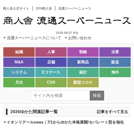
商人舎公式サイト
月刊商人舎
流通スーパーニュース
2026.08.07 (Fri)
流通スーパーニュースについて
お問い合わせ
組織
人事
戦略
決算
M&A
店舗
新商品
販促
システム
Eコマース
統計
海外
月次
CSR
新型コロナ
2026ゆかた関連記事一覧
記事をすべて見る
イオンリテールnews｜7/1からゆかた本格展開/セパレート型を強化