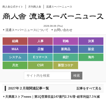
商人舎公式サイト
月刊商人舎
流通スーパーニュース
2026.08.06 (Thu)
流通スーパーニュースについて
お問い合わせ
組織
人事
戦略
決算
M&A
店舗
新商品
販促
システム
Eコマース
統計
海外
月次
CSR
新型コロナ
2027年２月期関連記事一覧
記事をすべて見る
天満屋ストアnews｜第1Q営業収益147億円2.3％増･経常利益7.3％減