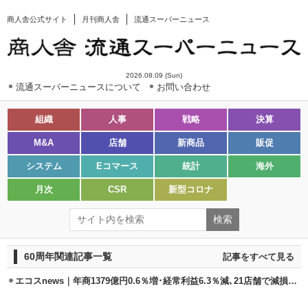
商人舎公式サイト
月刊商人舎
流通スーパーニュース
2026.08.09 (Sun)
流通スーパーニュースについて
お問い合わせ
組織
人事
戦略
決算
M&A
店舗
新商品
販促
システム
Eコマース
統計
海外
月次
CSR
新型コロナ
60周年関連記事一覧
記事をすべて見る
エコスnews｜年商1379億円0.6％増･経常利益6.3％減､21店舗で減損処理