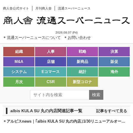
商人舎公式サイト
月刊商人舎
流通スーパーニュース
2026.08.07 (Fri)
流通スーパーニュースについて
お問い合わせ
組織
人事
戦略
決算
M&A
店舗
新商品
販促
システム
Eコマース
統計
海外
月次
CSR
新型コロナ
albis KULA SU 丸の内店関連記事一覧
記事をすべて見る
アルビスnews｜｢albis KULA SU 丸の内店｣1/30リニューアルオープン