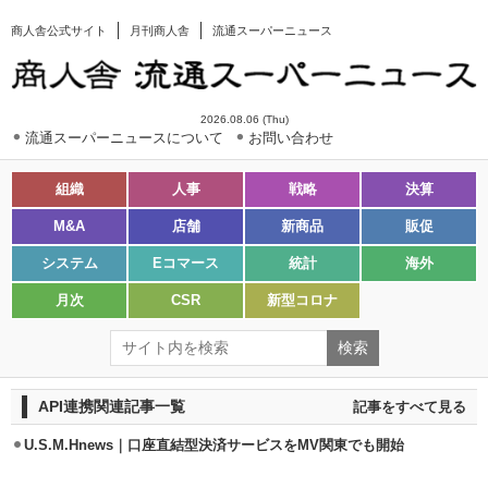
商人舎公式サイト
月刊商人舎
流通スーパーニュース
2026.08.06 (Thu)
流通スーパーニュースについて
お問い合わせ
組織
人事
戦略
決算
M&A
店舗
新商品
販促
システム
Eコマース
統計
海外
月次
CSR
新型コロナ
API連携関連記事一覧
記事をすべて見る
U.S.M.Hnews｜口座直結型決済サービスをMV関東でも開始