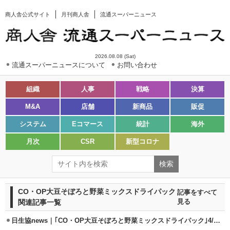
商人舎公式サイト
月刊商人舎
流通スーパーニュース
2026.08.08 (Sat)
流通スーパーニュースについて
お問い合わせ
組織
人事
戦略
決算
M&A
店舗
新商品
販促
システム
Eコマース
統計
海外
月次
CSR
新型コロナ
CO・OP大豆そぼろと野菜ミックスドライパック
記事をすべて
関連記事一覧
見る
日生協news｜｢CO・OP大豆そぼろと野菜ミックスドライパック｣4/1発売