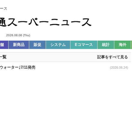
ース
2026.08.06 (Thu)
舗
新商品
販促
システム
Eコマース
統計
海外
一覧
記事をすべて見る
ウォーター｣7/11発売
(2026.06.24)