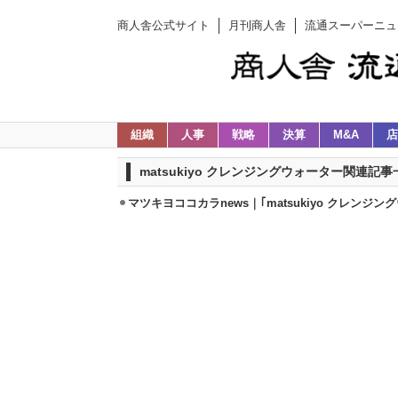
商人舎公式サイト
月刊商人舎
流通スーパーニュ
組織
人事
戦略
決算
M&A
店
matsukiyo クレンジングウォーター関連記事
マツキヨココカラnews｜｢matsukiyo クレンジング