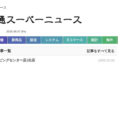
ース
2026.08.07 (Fri)
舗
新商品
販促
システム
Eコマース
統計
海外
連記事一覧
記事をすべて見る
ッピングセンター店｣出店
(2025.12.15)