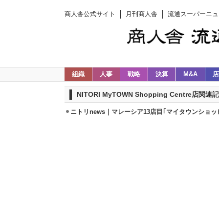
商人舎公式サイト
月刊商人舎
流通スーパーニュ
組織
人事
戦略
決算
M&A
店
NITORI MyTOWN Shopping Centre店関
ニトリnews｜マレーシア13店目｢マイタウンショ