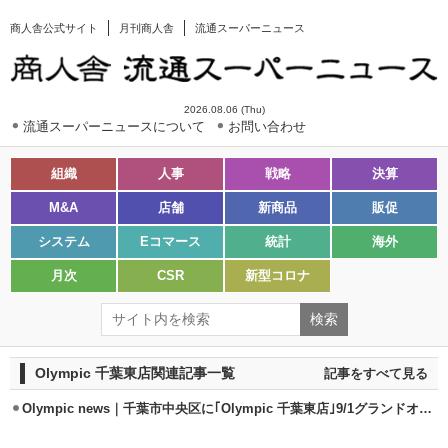
商人舎公式サイト
月刊商人舎
流通スーパーニュース
2026.08.06 (Thu)
流通スーパーニュースについて
お問い合わせ
組織
人事
戦略
決算
M&A
店舗
新商品
販促
システム
Eコマース
統計
海外
月次
CSR
新型コロナ
Olympic 千葉東店関連記事一覧
記事をすべて見る
Olympic news｜千葉市中央区に｢Olympic 千葉東店｣9/1グランドオープン