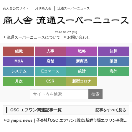
商人舎公式サイト
月刊商人舎
流通スーパーニュース
2026.08.07 (Fri)
流通スーパーニュースについて
お問い合わせ
組織
人事
戦略
決算
M&A
店舗
新商品
販促
システム
Eコマース
統計
海外
月次
CSR
新型コロナ
OSC エフワン関連記事一覧
記事をすべて見る
Olympic news｜子会社｢OSC エフワン｣設立/新鮮市場エフワン事業を譲受