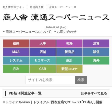
商人舎公式サイト
月刊商人舎
流通スーパーニュース
2026.08.09 (Sun)
流通スーパーニュースについて
お問い合わせ
組織
人事
戦略
決算
M&A
店舗
新商品
販促
システム
Eコマース
統計
海外
月次
CSR
新型コロナ
PB祭り関連記事一覧
記事をすべて見る
トライアルnews｜トライアル･西友全店で2/16～3/1｢PB祭り｣開催