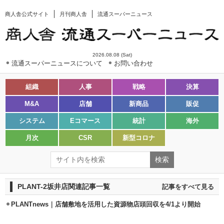
商人舎公式サイト
月刊商人舎
流通スーパーニュース
2026.08.08 (Sat)
流通スーパーニュースについて
お問い合わせ
組織
人事
戦略
決算
M&A
店舗
新商品
販促
システム
Eコマース
統計
海外
月次
CSR
新型コロナ
PLANT-2坂井店関連記事一覧
記事をすべて見る
PLANTnews｜店舗敷地を活用した資源物店頭回収を4/1より開始