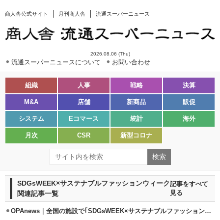
商人舎公式サイト
月刊商人舎
流通スーパーニュース
2026.08.06 (Thu)
流通スーパーニュースについて
お問い合わせ
組織
人事
戦略
決算
M&A
店舗
新商品
販促
システム
Eコマース
統計
海外
月次
CSR
新型コロナ
SDGsWEEK×サステナブルファッションウィーク
記事をすべて
関連記事一覧
見る
OPAnews｜全国の施設で｢SDGsWEEK×サステナブルファッションウィーク｣