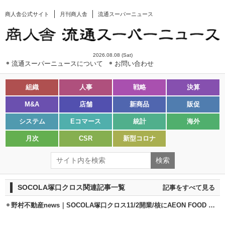
商人舎公式サイト
月刊商人舎
流通スーパーニュース
2026.08.08 (Sat)
流通スーパーニュースについて
お問い合わせ
組織
人事
戦略
決算
M&A
店舗
新商品
販促
システム
Eコマース
統計
海外
月次
CSR
新型コロナ
SOCOLA塚口クロス関連記事一覧
記事をすべて見る
野村不動産news｜SOCOLA塚口クロス11/2開業/核にAEON FOOD STYLE