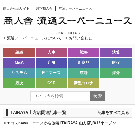
商人舎公式サイト
月刊商人舎
流通スーパーニュース
2026.08.08 (Sat)
流通スーパーニュースについて
お問い合わせ
組織
人事
戦略
決算
M&A
店舗
新商品
販促
システム
Eコマース
統計
海外
月次
CSR
新型コロナ
TAIRAYA山方店関連記事一覧
記事をすべて見る
エコスnews｜エコスから改装｢TAIRAYA 山方店｣3/13オープン